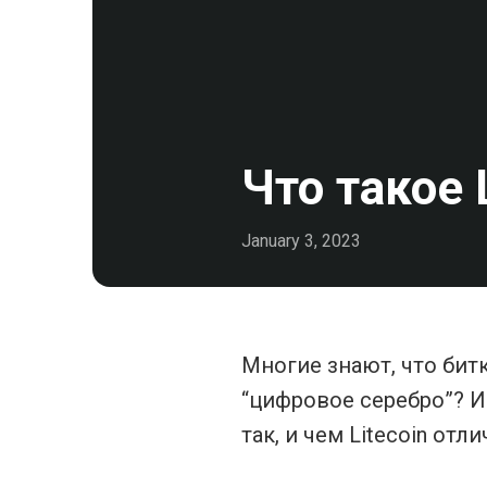
Что такое 
January 3, 2023
Многие знают, что бит
“цифровое серебро”? И
так, и чем Litecoin от