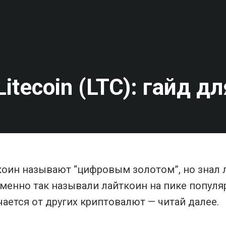
Litecoin (LTC): гайд д
коин называют “цифровым золотом”, но знал л
менно так называли лайткоин на пике популя
личается от других криптовалют — читай далее.