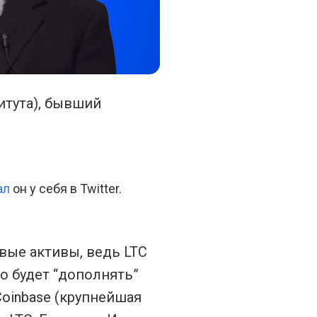
итута), бывший
ал
он у себя в Twitter.
вые активы, ведь LTC
то будет “дополнять”
Coinbase (крупнейшая